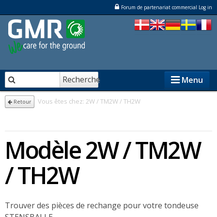
Forum de partenariat commercial Log in
Recherche
Menu
Vous êtes chez:
2W / TM2W / TH2W
Retour
STENSBALLE
Modèle 2W / TM2W
STAMA
NESBO
/ TH2W
Partenaire commercial
Trouver des pièces de rechange pour votre tondeuse
Sur GMR
STENSBALLE