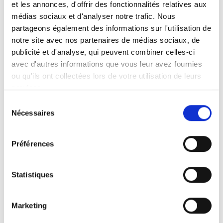
et les annonces, d'offrir des fonctionnalités relatives aux
médias sociaux et d'analyser notre trafic. Nous
partageons également des informations sur l'utilisation de
MENU
notre site avec nos partenaires de médias sociaux, de
publicité et d'analyse, qui peuvent combiner celles-ci
Pièces détachés
avec d'autres informations que vous leur avez fournies
STENSBALLE
ou qu'ils ont collectées lors de votre utilisation de leurs
services.
Tondeuse
Sélection
BM / FM / FH P
Nécessaires
du
consentement
2W / TM2W / TH2W
Préférences
TM / TH
FR
Statistiques
HC / HCH
TH / THM Triplex
Marketing
FMH / FH P Triplex