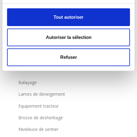
ZT
Tout autoriser
RK
SSR Varioflex
Autoriser la sélection
Tondeuse Hélicoïdale
Container d’aspiration
Refuser
Messer und Adapter
Balayage
Lames de deneigement
Equipement tracteur
Brosse de desherbage
Niveleuse de sentier