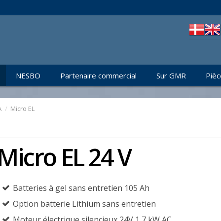
NESBO
Partenaire commercial
Sur GMR
Pièc
A
/
Micro EL
Micro EL 24 V
Batteries à gel sans entretien 105 Ah
Option batterie Lithium sans entretien
Moteur électrique silencieux 24V 1,7 kW AC