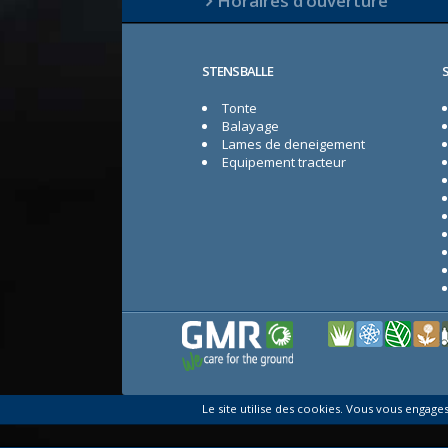
Horaires d’ouverture
STENSBALLE
Tonte
Balayage
Lames de deneigement
Equipement tracteur
Le site utilise des cookies. Vous vous engages 