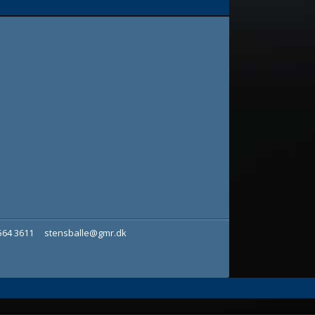
7564 3611
stensballe@gmr.dk