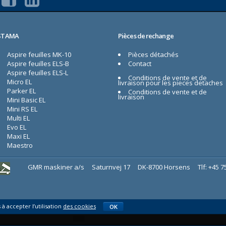
STAMA
Pièces de rechange
Aspire feuilles MK-10
Pièces détachés
Aspire feuilles ELS-B
Contact
Aspire feuilles ELS-L
Conditions de vente et de
Micro EL
livraison pour les pieces detaches
Parker EL
Conditions de vente et de
livraison
Mini Basic EL
Mini RS EL
Multi EL
Evo EL
Maxi EL
Maestro
GMR maskiner a/s
Saturnvej 17
DK-8700 Horsens
Tlf: +45 
à accepter l’utilisation
des cookies
OK